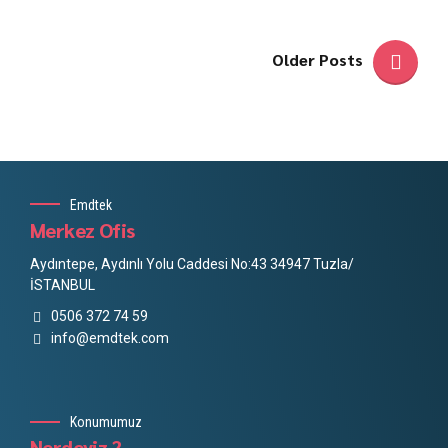
Older Posts
Emdtek
Merkez Ofis
Aydıntepe, Aydınlı Yolu Caddesi No:43 34947 Tuzla/
İSTANBUL
0506 372 74 59
info@emdtek.com
Konumumuz
Nerdeyiz ?