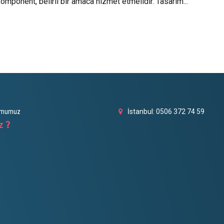
omponent, belirli bir amaca hizmet etmelidir. Tasarım...
umumuz
İstanbul: 0506 372 74 59
z ?