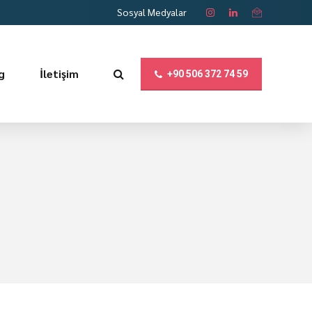
Sosyal Medyalar
g
İletişim
+90 506 372 74 59