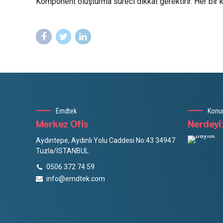
Komponent oluşturma süreci dikkat gerektirir. Her bir k
Emdtek
Kon
Merkez Ofis
Nerdeyi
Aydıntepe, Aydınlı Yolu Caddesi No:43 34947
Tuzla/İSTANBUL
0506 372 74 59
info@emdtek.com