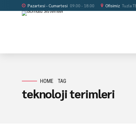
Pazartesi - Cumartesi
09.00 - 18.00
Ofisimiz
Tuzla 
HOME
TAG
teknoloji terimleri