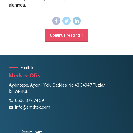
alanında...
Continue reading
Emdtek
Merkez Ofis
Aydıntepe, Aydınlı Yolu Caddesi No:43 34947 Tuzla/
İSTANBUL
0506 372 74 59
info@emdtek.com
Konumumuz