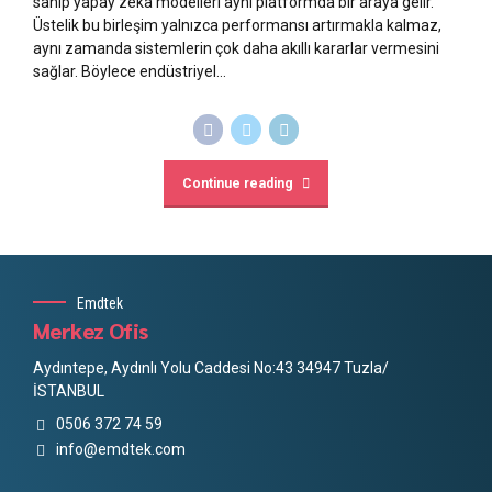
sahip yapay zeka modelleri aynı platformda bir araya gelir.
Üstelik bu birleşim yalnızca performansı artırmakla kalmaz,
aynı zamanda sistemlerin çok daha akıllı kararlar vermesini
sağlar. Böylece endüstriyel...
Continue reading
Emdtek
Merkez Ofis
Aydıntepe, Aydınlı Yolu Caddesi No:43 34947 Tuzla/
İSTANBUL
0506 372 74 59
info@emdtek.com