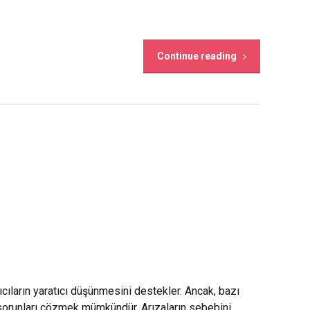
Continue reading
ıcıların yaratıcı düşünmesini destekler. Ancak, bazı
bu sorunları çözmek mümkündür. Arızaların sebebini