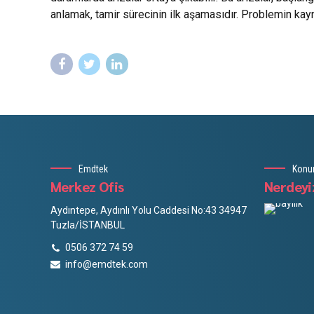
anlamak, tamir sürecinin ilk aşamasıdır. Problemin kaynağ
Emdtek
Kon
Merkez Ofis
Nerdeyi
Aydıntepe, Aydınlı Yolu Caddesi No:43 34947
Tuzla/İSTANBUL
0506 372 74 59
info@emdtek.com