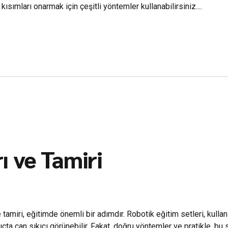
ısımları onarmak için çeşitli yöntemler kullanabilirsiniz....
ı ve Tamiri
tamiri, eğitimde önemli bir adımdır. Robotik eğitim setleri, kullan
ngıçta can sıkıcı görünebilir. Fakat, doğru yöntemler ve pratikle, 