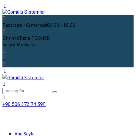
Pazartesi - Cumartesi
09.00 - 18.00
Ofisimiz
Tuzla TEKMER
Sosyal Medyalar
+90 506 372 74 59
Ana Sayfa