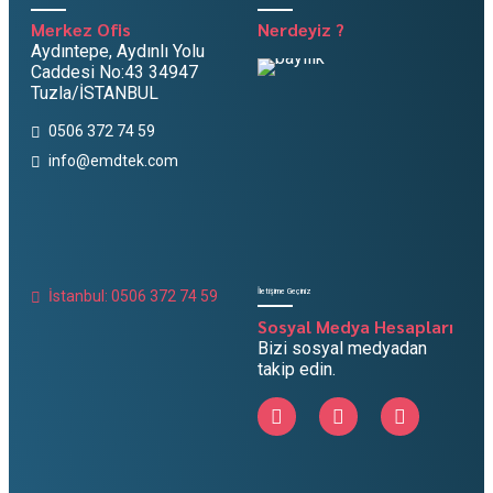
Merkez Ofis
Nerdeyiz ?
Aydıntepe, Aydınlı Yolu
Caddesi No:43 34947
Tuzla/İSTANBUL
0506 372 74 59
info@emdtek.com
İletişime Geçiniz
İstanbul: 0506 372 74 59
Sosyal Medya Hesapları
Bizi sosyal medyadan
takip edin.