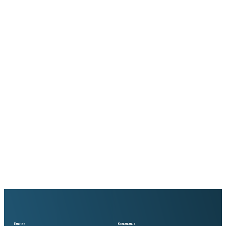
Blog
Raspberry Modelleri
Ocak 31, 2026
by admin
0
Raspberry modelleri, çeşitli projeler için mükemmel bir
seçimdir. Bu cihazlar, uygun fiyatlarıyla birçok geliştiriciye
hitap eder. Raspberry Pi, eğitimden endüstriyel uygulamalara
kadar geniş bir yelpazede kullanılır. Farklı modeller, farklı
ihtiyaçlara göre tasarlanmıştır. Yüksek performans arayanlar
için ideal çözümler sunar. Küçük boyutları sayesinde,
Raspberry modelleri her yere uyum sağlar. Projelerinizde daha
büyük bir esneklik için farklı...
Continue reading
Emdtek
Konumumuz