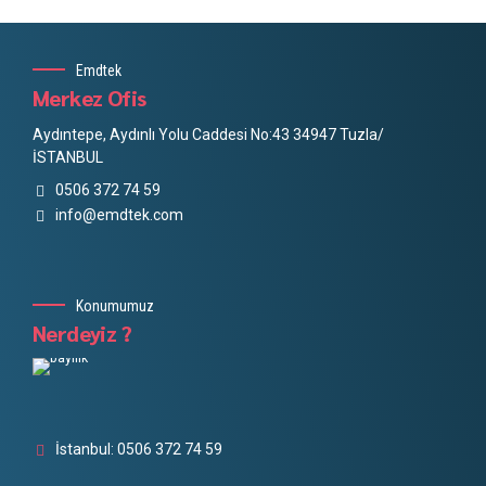
Emdtek
Merkez Ofis
Aydıntepe, Aydınlı Yolu Caddesi No:43 34947 Tuzla/
İSTANBUL
0506 372 74 59
info@emdtek.com
Konumumuz
Nerdeyiz ?
İstanbul: 0506 372 74 59