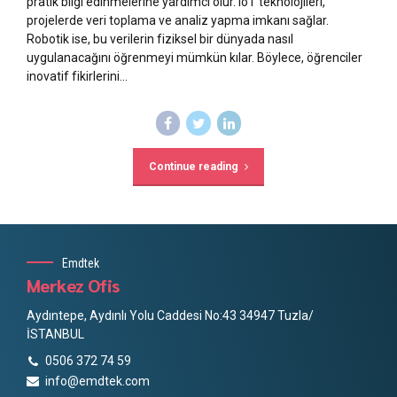
pratik bilgi edinmelerine yardımcı olur. IoT teknolojileri,
projelerde veri toplama ve analiz yapma imkanı sağlar.
Robotik ise, bu verilerin fiziksel bir dünyada nasıl
uygulanacağını öğrenmeyi mümkün kılar. Böylece, öğrenciler
inovatif fikirlerini...
Continue reading
Emdtek
Merkez Ofis
Aydıntepe, Aydınlı Yolu Caddesi No:43 34947 Tuzla/
İSTANBUL
0506 372 74 59
info@emdtek.com