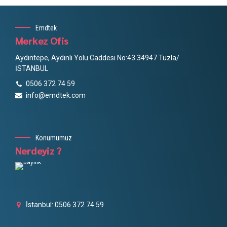
Emdtek
Merkez Ofis
Aydıntepe, Aydınlı Yolu Caddesi No:43 34947 Tuzla/
İSTANBUL
0506 372 74 59
info@emdtek.com
Konumumuz
Nerdeyiz ?
İstanbul: 0506 372 74 59